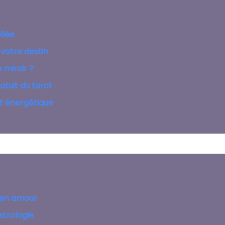
ilée
votre destin
 miroir ?
atuit du tarot
nt énergétique
 en amour
astrologie